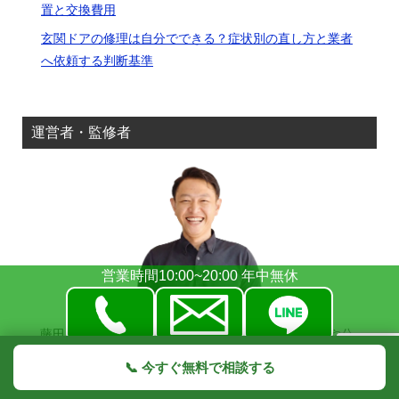
置と交換費用
玄関ドアの修理は自分でできる？症状別の直し方と業者
へ依頼する判断基準
運営者・監修者
営業時間10:00~20:00 年中無休
藤田 政昭 （有限会社カギの修理屋さん 代表） 銀行や公
的機関、大手コンビニなど、厳しい基準が求められる現
📞 今すぐ無料で相談する
場で長年経験を積んだ「鍵と扉のスペシャリスト」で
TOPへ
シェア