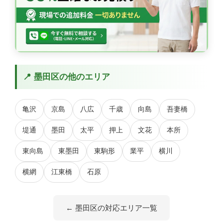
📍 墨田区の他のエリア
亀沢
京島
八広
千歳
向島
吾妻橋
堤通
墨田
太平
押上
文花
本所
東向島
東墨田
東駒形
業平
横川
横網
江東橋
石原
← 墨田区の対応エリア一覧