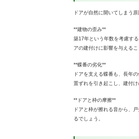
ドアが自然に開いてしまう原
**建物の歪み**
築17年という年数を考慮す
アの建付けに影響を与えるこ
**蝶番の劣化**
ドアを支える蝶番も、長年の
置ずれを引き起こし、建付け
**ドアと枠の摩擦**
ドアと枠が擦れる音から、戸
るでしょう。